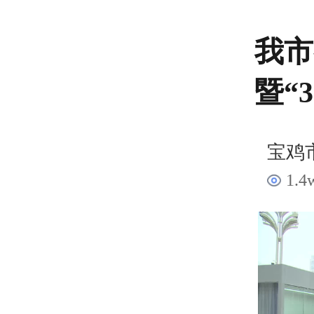
我市
暨“
宝鸡
1.4