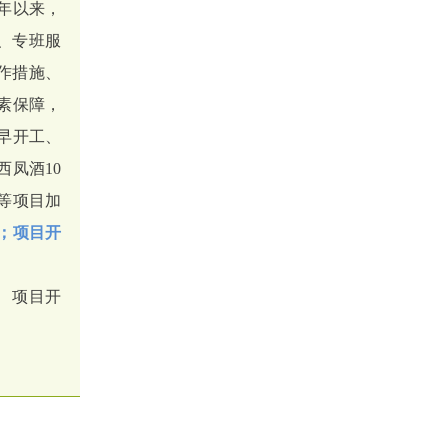
年以来，
、专班服
作措施、
素保障，
早开工、
凤酒10
等项目加
一；项目开
、项目开