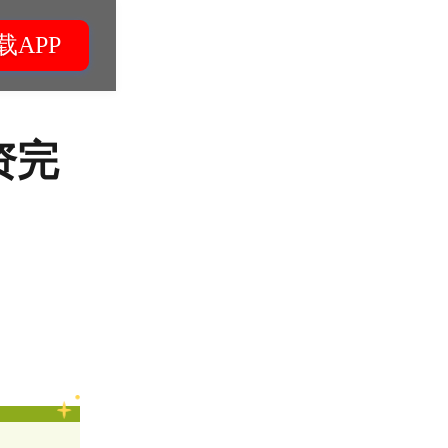
载APP
资完