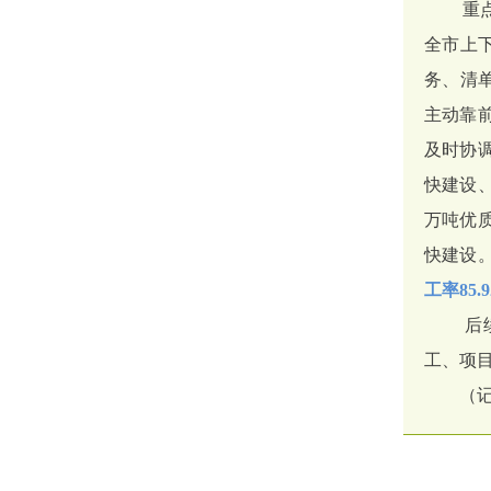
重点项
全市上
务、清
主动靠
及时协
快建设
万吨优
快建设
工率85
后续，
工、项
（记者