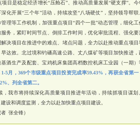
目是稳定经济增长“压舱石”、推动高质量发展“硬支撑”。今
下深化开展“三个年”活动，持续攻坚“八场硬仗”，坚持领导帮联
单管理等工作机制，加强重点项目“四个一批”动态管理，细化工
前服务，紧盯时间节点、倒排工作时间，优化审批流程、强化要
调解决项目在推进中的难点、堵点问题，全力以赴推动重点项目
、早达效。北过境和钓磻高速公路、丈八煤矿等项目加快推进，西
质基酒生产及配套、宝鸡机床集团高档数控机床工业园（一期）
。
1-5月，369个市级重点项目投资完成率59.43%，再获全省第
.92%、列全省第二。
我市将持续深化高质量项目推进年活动，持续抓项目谋划
目建设和调度监测，全力以赴加快重点项目建设。
 张全锋）